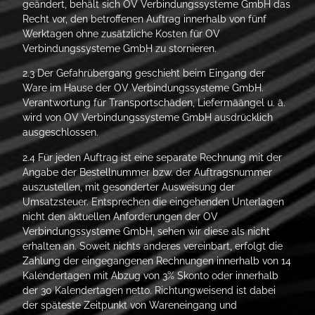
geändert, behält sich OV Verbindungssysteme GmbH das
Recht vor, den betroffenen Auftrag innerhalb von fünf
Werktagen ohne zusätzliche Kosten für OV
Verbindungssysteme GmbH zu stornieren.
2.3 Der Gefahrübergang geschieht beim Eingang der
Ware im Hause der OV Verbindungssysteme GmbH.
Verantwortung für Transportschäden, Liefermäängel u. ä.
wird von OV Verbindungssysteme GmbH ausdrücklich
ausgeschlossen.
2.4 Für jeden Auftrag ist eine separate Rechnung mit der
Angabe der Bestellnummer bzw. der Auftragsnummer
auszustellen, mit gesonderter Ausweisung der
Umsatzsteuer. Entsprechen die eingehenden Unterlagen
nicht den aktuellen Anforderungen der OV
Verbindungssysteme GmbH, sehen wir diese als nicht
erhalten an. Soweit nichts anderes vereinbart, erfolgt die
Zahlung der eingegangenen Rechnungen innerhalb von 14
Kalendertagen mit Abzug von 3% Skonto oder innerhalb
der 30 Kalendertagen netto. Richtungweisend ist dabei
der späteste Zeitpunkt von Wareneingang und